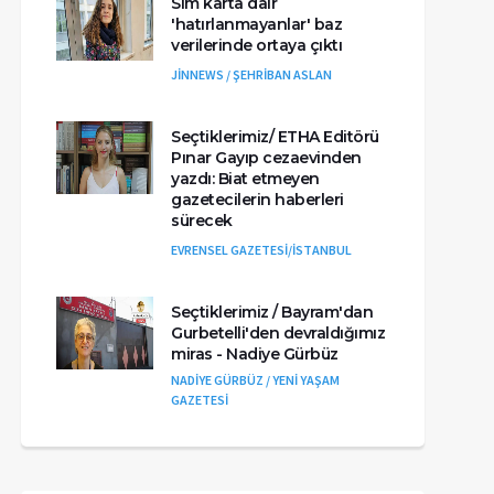
Sim karta dair
'hatırlanmayanlar' baz
verilerinde ortaya çıktı
JİNNEWS / ŞEHRİBAN ASLAN
Seçtiklerimiz/ ETHA Editörü
Pınar Gayıp cezaevinden
yazdı: Biat etmeyen
gazetecilerin haberleri
sürecek
EVRENSEL GAZETESİ/İSTANBUL
Seçtiklerimiz / Bayram'dan
Gurbetelli'den devraldığımız
miras - Nadiye Gürbüz
NADİYE GÜRBÜZ / YENİ YAŞAM
GAZETESİ