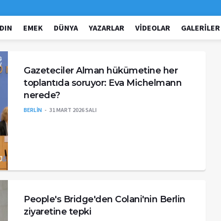
DIN
EMEK
DÜNYA
YAZARLAR
VIDEOLAR
GALERILER
Gazeteciler Alman hükümetine her
toplantıda soruyor: Eva Michelmann
nerede?
BERLİN
31 MART 2026 SALI
People's Bridge'den Colani'nin Berlin
ziyaretine tepki