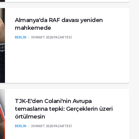
Almanya'da RAF davası yeniden
mahkemede
BERLİN
30 MART 2026 PAZARTESI
TJK-E'den Colani'nin Avrupa
temaslarına tepki: Gerçeklerin üzeri
örtülmesin
BERLİN
30 MART 2026 PAZARTESI