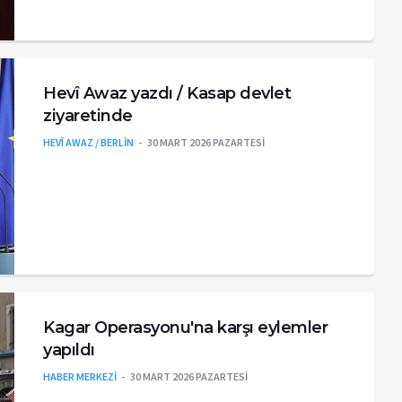
Hevî Awaz yazdı / Kasap devlet
ziyaretinde
HEVÎ AWAZ / BERLİN
30 MART 2026 PAZARTESI
Kagar Operasyonu'na karşı eylemler
yapıldı
HABER MERKEZİ
30 MART 2026 PAZARTESI