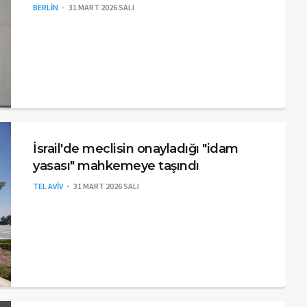
BERLİN
31 MART 2026 SALI
İsrail'de meclisin onayladığı "idam
yasası" mahkemeye taşındı
TEL AVİV
31 MART 2026 SALI