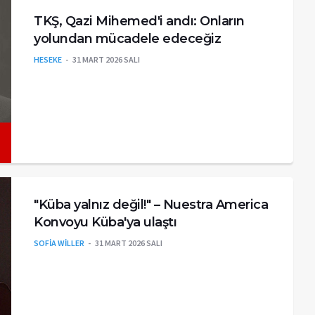
TKŞ, Qazi Mihemed'i andı: Onların
yolundan mücadele edeceğiz
HESEKE
31 MART 2026 SALI
"Küba yalnız değil!" – Nuestra America
Konvoyu Küba'ya ulaştı
SOFİA WİLLER
31 MART 2026 SALI