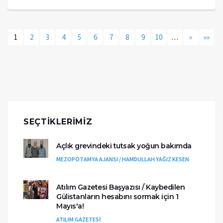
1
2
3
4
5
6
7
8
9
10
…
»
»»
SEÇTIKLERIMIZ
Açlık grevindeki tutsak yoğun bakımda
MEZOPOTAMYA AJANSI / HAMDULLAH YAĞIZ KESEN
Atılım Gazetesi Başyazısı / Kaybedilen
Gülistanların hesabını sormak için 1
Mayıs'a!
ATILIM GAZETESİ