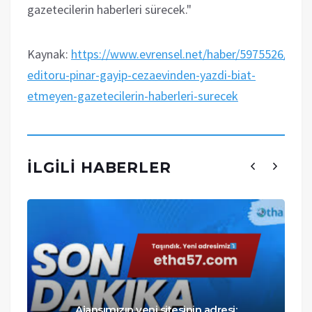
gazetecilerin haberleri sürecek."
Kaynak:
https://www.evrensel.net/haber/5975526/etha
editoru-pinar-gayip-cezaevinden-yazdi-biat-
etmeyen-gazetecilerin-haberleri-surecek
İLGILI HABERLER
Ajansımızın yeni sitesinin adresi: