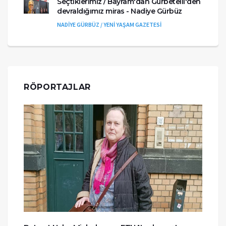
Seçtiklerimiz / Bayram'dan Gurbetelli'den
devraldığımız miras - Nadiye Gürbüz
NADİYE GÜRBÜZ / YENİ YAŞAM GAZETESİ
RÖPORTAJLAR