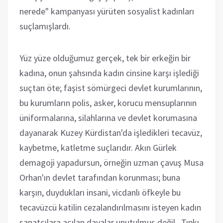
nerede" kampanyası yürüten sosyalist kadınları
suçlamışlardı.
Yüz yüze olduğumuz gerçek, tek bir erkeğin bir
kadına, onun şahsında kadın cinsine karşı işlediği
suçtan öte; faşist sömürgeci devlet kurumlarının,
bu kurumların polis, asker, korucu mensuplarının
üniformalarına, silahlarına ve devlet korumasına
dayanarak Kuzey Kürdistan'da işledikleri tecavüz,
kaybetme, katletme suçlarıdır. Akın Gürlek
demagoji yapadursun, örneğin uzman çavuş Musa
Orhan'ın devlet tarafından korunması; buna
karşın, duydukları insani, vicdanlı öfkeyle bu
tecavüzcü katilin cezalandırılmasını isteyen kadın
sanatçılara açılan davalar unutulmuş değil. Tıpkı