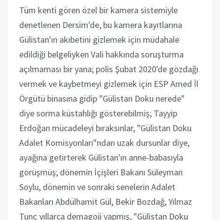
Tüm kenti gören özel bir kamera sistemiyle
denetlenen Dersim'de, bu kamera kayıtlarına
Gülistan'ın akıbetini gizlemek için müdahale
edildiği belgeliyken Vali hakkında soruşturma
açılmaması bir yana; polis Şubat 2020'de gözdağı
vermek ve kaybetmeyi gizlemek için ESP Amed İl
Örgütü binasına gidip "Gülistan Doku nerede"
diye sorma küstahlığı gösterebilmiş; Tayyip
Erdoğan mücadeleyi bıraksınlar, "Gülistan Doku
Adalet Komisyonları"ndan uzak dursunlar diye,
ayağına getirterek Gülistan'ın anne-babasıyla
görüşmüş; dönemin İçişleri Bakanı Süleyman
Soylu, dönemin ve sonraki senelerin Adalet
Bakanları Abdülhamit Gül, Bekir Bozdağ, Yılmaz
Tunç yıllarca demagoji yapmış, "Gülistan Doku