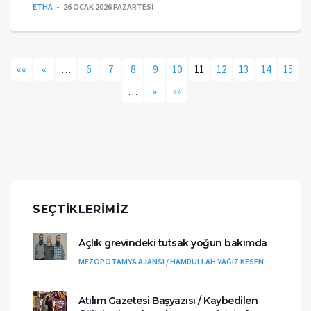
ETHA
26 OCAK 2026 PAZARTESI
««
«
…
6
7
8
9
10
11
12
13
14
15
…
»
»»
SEÇTIKLERIMIZ
Açlık grevindeki tutsak yoğun bakımda
MEZOPOTAMYA AJANSI / HAMDULLAH YAĞIZ KESEN
Atılım Gazetesi Başyazısı / Kaybedilen