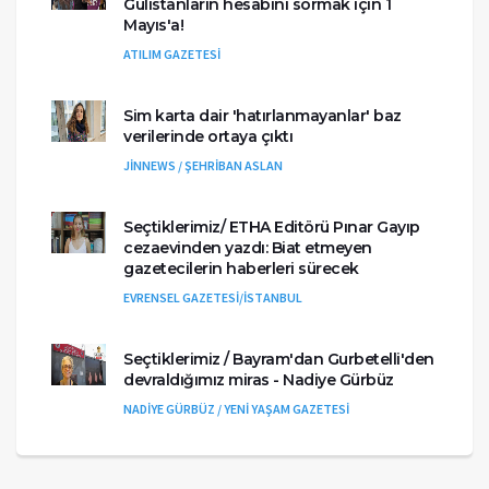
Gülistanların hesabını sormak için 1
Mayıs'a!
ATILIM GAZETESİ
Sim karta dair 'hatırlanmayanlar' baz
verilerinde ortaya çıktı
JİNNEWS / ŞEHRİBAN ASLAN
Seçtiklerimiz/ ETHA Editörü Pınar Gayıp
cezaevinden yazdı: Biat etmeyen
gazetecilerin haberleri sürecek
EVRENSEL GAZETESİ/İSTANBUL
Seçtiklerimiz / Bayram'dan Gurbetelli'den
devraldığımız miras - Nadiye Gürbüz
NADİYE GÜRBÜZ / YENİ YAŞAM GAZETESİ