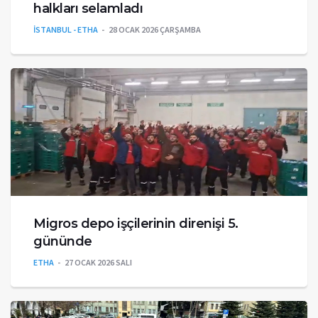
halkları selamladı
İSTANBUL - ETHA
28 OCAK 2026 ÇARŞAMBA
Migros depo işçilerinin direnişi 5.
gününde
ETHA
27 OCAK 2026 SALI