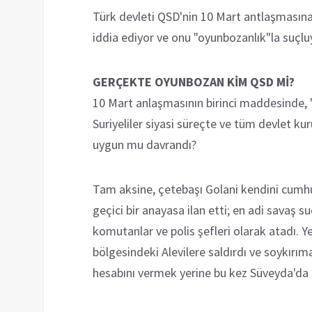
Türk devleti QSD'nin 10 Mart antlaşmasın
iddia ediyor ve onu "oyunbozanlık"la suçlu
GERÇEKTE OYUNBOZAN KİM QSD Mİ?
10 Mart anlaşmasının birinci maddesinde, 
Suriyeliler siyasi süreçte ve tüm devlet k
uygun mu davrandı?
Tam aksine, çetebaşı Golani kendini cumh
geçici bir anayasa ilan etti; en adi savaş su
komutanlar ve polis şefleri olarak atadı. Y
bölgesindeki Alevilere saldırdı ve soykırım
hesabını vermek yerine bu kez Süveyda'da Dü