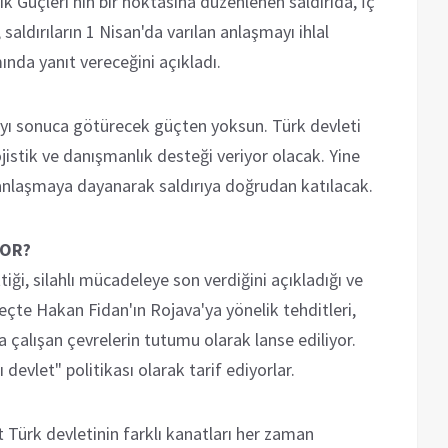
k Güçleri'nin bir noktasına düzenlenen saldırıda, İç
saldırıların 1 Nisan'da varılan anlaşmayı ihlal
nda yanıt vereceğini açıkladı.
rıyı sonuca götürecek güçten yoksun. Türk devleti
jistik ve danışmanlık desteği veriyor olacak. Yine
anlaşmaya dayanarak saldırıya doğrudan katılacak.
YOR?
tiği, silahlı mücadeleye son verdiğini açıkladığı ve
süreçte Hakan Fidan'ın Rojava'ya yönelik tehditleri,
 çalışan çevrelerin tutumu olarak lanse ediliyor.
devlet" politikası olarak tarif ediyorlar.
Türk devletinin farklı kanatları her zaman