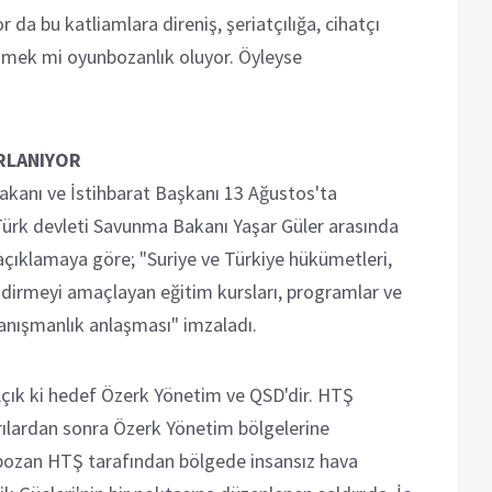
da bu katliamlara direniş, şeriatçılığa, cihatçı
çmek mi oyunbozanlık oluyor. Öyleyse
IRLANIYOR
Bakanı ve İstihbarat Başkanı 13 Ağustos'ta
Türk devleti Savunma Bakanı Yaşar Güler arasında
 açıklamaya göre; "Suriye ve Türkiye hükümetleri,
dirmeyi amaçlayan eğitim kursları, programlar ve
danışmanlık anlaşması" imzaladı.
Açık ki hedef Özerk Yönetim ve QSD'dir. HTŞ
dırılardan sonra Özerk Yönetim bölgelerine
 bozan HTŞ tarafından bölgede insansız hava