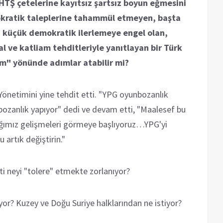
 HTŞ çetelerine kayıtsız şartsız boyun eğmesini
mokratik taleplerine tahammül etmeyen, başta
 küçük demokratik ilerlemeye engel olan,
l ve katliam tehditleriyle yanıtlayan bir Türk
m" yönünde adımlar atabilir mi?
önetimini yine tehdit etti. "YPG oyunbozanlık
ozanlık yapıyor" dedi ve devam etti, "Maalesef bu
ğımız gelişmeleri görmeye başlıyoruz…YPG'yi
 artık değiştirin."
ti neyi "tolere" etmekte zorlanıyor?
yor? Kuzey ve Doğu Suriye halklarından ne istiyor?