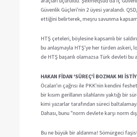
araçları uçuruldu. Şêxmeqsûd'da İç Güvenli
Güvenlik Güçleri'nin 2 üyesi yaralandı. QSD, 
ettiğini belirterek, meşru savunma kapsamı
HTŞ çeteleri, böylesine kapsamlı bir saldı
bu anlaşmayla HTŞ'ye her türden askeri, lo
de HTŞ başarılı olamazsa Türk devleti bu 
HAKAN FİDAN 'SÜREÇ'İ BOZMAK MI İSTİ
Öcalan'ın çağrısı ile PKK'nin kendini feshet
bir kısım gerillanın silahlarını yaktığı bir 
kimi yazarlar tarafından süreci baltalamaya
Dahası, bunu "norm devlete karşı norm dışı 
Bu ne büyük bir aldanma! Sömürgeci faşist 