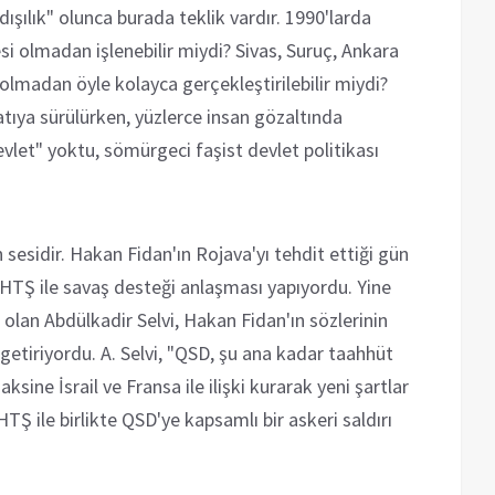
şılık" olunca burada teklik vardır. 1990'larda
esi olmadan işlenebilir miydi? Sivas, Suruç, Ankara
ü olmadan öyle kolayca gerçekleştirilebilir miydi?
atıya sürülürken, yüzlerce insan gözaltında
vlet" yoktu, sömürgeci faşist devlet politikası
sesidir. Hakan Fidan'ın Rojava'yı tehdit ettiği gün
HTŞ ile savaş desteği anlaşması yapıyordu. Yine
i olan Abdülkadir Selvi, Hakan Fidan'ın sözlerinin
getiriyordu. A. Selvi, "QSD, şu ana kadar taahhüt
aksine İsrail ve Fransa ile ilişki kurarak yeni şartlar
HTŞ ile birlikte QSD'ye kapsamlı bir askeri saldırı