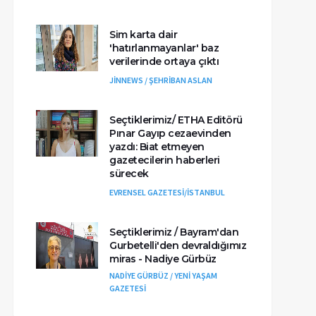
Sim karta dair
'hatırlanmayanlar' baz
verilerinde ortaya çıktı
JİNNEWS / ŞEHRİBAN ASLAN
Seçtiklerimiz/ ETHA Editörü
Pınar Gayıp cezaevinden
yazdı: Biat etmeyen
gazetecilerin haberleri
sürecek
EVRENSEL GAZETESİ/İSTANBUL
Seçtiklerimiz / Bayram'dan
Gurbetelli'den devraldığımız
miras - Nadiye Gürbüz
NADİYE GÜRBÜZ / YENİ YAŞAM
GAZETESİ