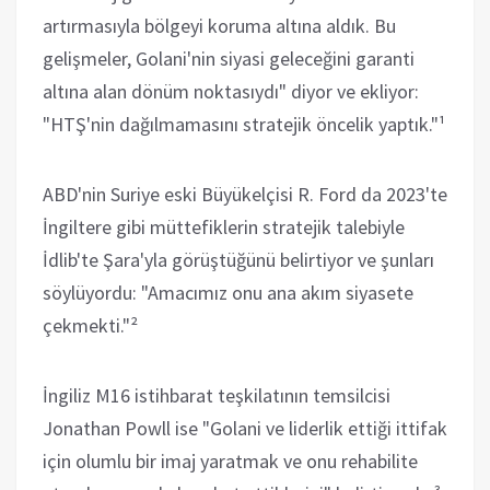
artırmasıyla bölgeyi koruma altına aldık. Bu
gelişmeler, Golani'nin siyasi geleceğini garanti
altına alan dönüm noktasıydı" diyor ve ekliyor:
"HTŞ'nin dağılmamasını stratejik öncelik yaptık."¹
ABD'nin Suriye eski Büyükelçisi R. Ford da 2023'te
İngiltere gibi müttefiklerin stratejik talebiyle
İdlib'te Şara'yla görüştüğünü belirtiyor ve şunları
söylüyordu: "Amacımız onu ana akım siyasete
çekmekti."²
İngiliz M16 istihbarat teşkilatının temsilcisi
Jonathan Powll ise "Golani ve liderlik ettiği ittifak
için olumlu bir imaj yaratmak ve onu rehabilite