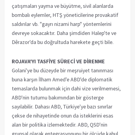
çatışmaları yayma ve büyütme, sivil alanlarda
bombalı eylemler, HTŞ yöneticilerine provakatif
saldırılar vb. "gayrı nizami harp" yöntemlerini
devreye sokacaktır. Daha şimdiden Halep'te ve
Dêrazor'da bu doğrultuda harekete geçti bile.
ROJAVA'YI TASFİYE SÜRECİ VE DİRENME
Golani'ye bu düzeyde bir meşruiyet tanınması
buna karşın İlham Amed'e ABD'de diplomatik
temaslarda bulunmak için dahi vize verilmemesi,
ABD'nin tutumu bakımından bir gösterge
sayılabilir. Dahası ABD, Türkiye'ye bazı sınırlar
çekse de nihayetinde onun da isteklerini esas
alan bir politika izlemektedir. ABD, QSD'nin
grupsal olarak entegrasyonunu bir ölçüde kabul