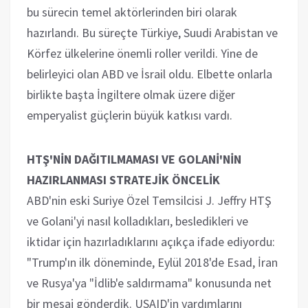
bu sürecin temel aktörlerinden biri olarak
hazırlandı. Bu süreçte Türkiye, Suudi Arabistan ve
Körfez ülkelerine önemli roller verildi. Yine de
belirleyici olan ABD ve İsrail oldu. Elbette onlarla
birlikte başta İngiltere olmak üzere diğer
emperyalist güçlerin büyük katkısı vardı.
HTŞ'NİN DAĞITILMAMASI VE GOLANİ'NİN
HAZIRLANMASI STRATEJİK ÖNCELİK
ABD'nin eski Suriye Özel Temsilcisi J. Jeffry HTŞ
ve Golani'yi nasıl kolladıkları, besledikleri ve
iktidar için hazırladıklarını açıkça ifade ediyordu:
"Trump'ın ilk döneminde, Eylül 2018'de Esad, İran
ve Rusya'ya "İdlib'e saldırmama" konusunda net
bir mesaj gönderdik. USAID'in yardımlarını