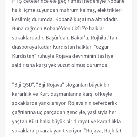
HTŞ çetelerince ele geçirilmesi nedeniyle Kobanê
halkı içme suyundan mahrum kalmış, elektrikleri
kesilmiş durumda. Kobanê kuşatma altındadır.
Buna rağmen Kobanê'den Cizîrê'e halklar
sokaklardadır. Başûr'dan, Bakur'a, Rojhilat'tan
diasporaya kadar Kürdistan halkları "özgür
Kürdistan" ruhuyla Rojava devriminin tasfiye
saldırısına karşı yek vücut olmuş durumda.
"Bijî QSD", "Bijî Rojava" sloganları büyük bir
kararlılık ve Kürt düşmanlarına karşı öfkeyle
sokaklarda yankılanıyor. Rojava'nın seferberlik
çağrılarına üç parçadan genciyle, yaşlısıyla her
yaştan Kürt halkı büyük bir dirayet ve kararlılıkla
sokaklara çıkarak yanıt veriyor. "Rojava, Rojhilat