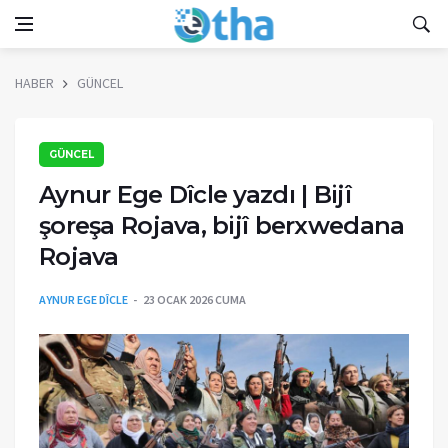
HABER
GÜNCEL
GÜNCEL
Aynur Ege Dîcle yazdı | Bijî
şoreşa Rojava, bijî berxwedana
Rojava
AYNUR EGE DÎCLE
23 OCAK 2026 CUMA