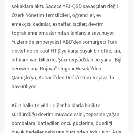
sokaklara aktı. Sadece YPJ-QSD savaşçıları değil
Özerk Yönetim temsilcileri, öğrenciler, ev
emekçisi kadınlar, esnaflar, işçiler; devrim
topraklarını omuzlarında silahlarıyla savunuyor.
Yüzlerinde emperyalist ABD'den sömürgeci Türk
devletine ve katil HTŞ'ye karşı büyük bir öfke, kin,
intikam var. Dillerde, Şêxmeqsûd'dan bu yana "Bijî
berxwedana Rojava" sloganı Hesekê'den
Qamişlo'ya, Kobanê'den Derîk'e tüm Rojava'da
haykırılıyor.
Kürt halkı 14 yıldır diğer halklarla birlikte
sürdürdüğü devrim mücadelesini, tepesine yağan
bombalara, katledilen öncü güçlerine, ödediği
büyük bedeller pahasına bugünde sürdürüyor. Asla