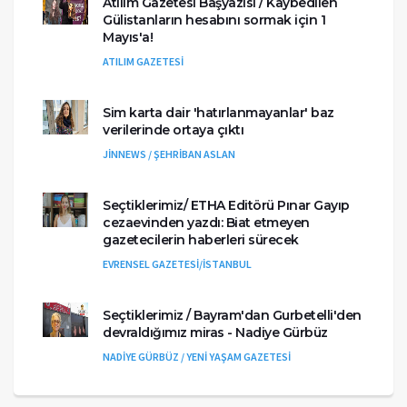
Atılım Gazetesi Başyazısı / Kaybedilen
Gülistanların hesabını sormak için 1
Mayıs'a!
ATILIM GAZETESİ
Sim karta dair 'hatırlanmayanlar' baz
verilerinde ortaya çıktı
JİNNEWS / ŞEHRİBAN ASLAN
Seçtiklerimiz/ ETHA Editörü Pınar Gayıp
cezaevinden yazdı: Biat etmeyen
gazetecilerin haberleri sürecek
EVRENSEL GAZETESİ/İSTANBUL
Seçtiklerimiz / Bayram'dan Gurbetelli'den
devraldığımız miras - Nadiye Gürbüz
NADİYE GÜRBÜZ / YENİ YAŞAM GAZETESİ