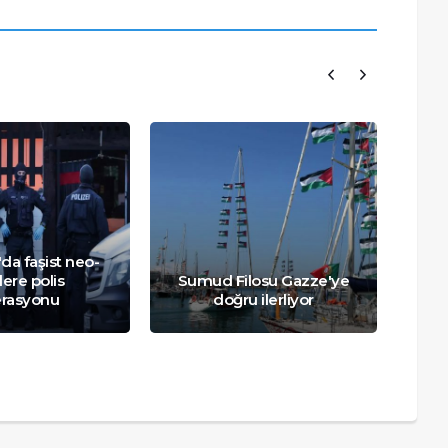
da faşist neo-
Fil
lere polis
Sumud Filosu Gazze'ye
pa
rasyonu
doğru ilerliyor