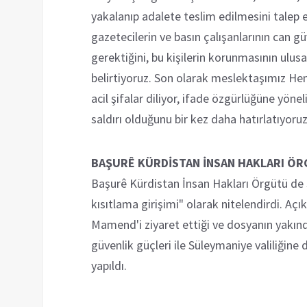
yakalanıp adalete teslim edilmesini talep e
gazetecilerin ve basın çalışanlarının can g
gerektiğini, bu kişilerin korunmasının ulus
belirtiyoruz. Son olarak meslektaşımız He
acil şifalar diliyor, ifade özgürlüğüne yönel
saldırı olduğunu bir kez daha hatırlatıyoruz
BAŞURÊ KÜRDİSTAN İNSAN HAKLARI ÖRG
Başurê Kürdistan İnsan Hakları Örgütü de sal
kısıtlama girişimi" olarak nitelendirdi. 
Mamend'i ziyaret ettiği ve dosyanın yakında
güvenlik güçleri ile Süleymaniye valiliğine
yapıldı.