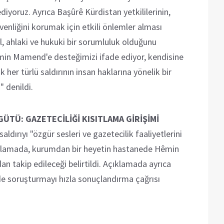
diyoruz. Ayrıca Başûrê Kürdistan yetkililerinin,
üvenliğini korumak için etkili önlemler alması
al, ahlaki ve hukuki bir sorumluluk olduğunu
min Mamend'e desteğimizi ifade ediyor, kendisine
ik her türlü saldırının insan haklarına yönelik bir
" denildi.
ÜTÜ: GAZETECİLİĞİ KISITLAMA GİRİŞİMİ
dırıyı "özgür sesleri ve gazetecilik faaliyetlerini
Açıklamada, kurumdan bir heyetin hastanede Hêmin
n takip edileceği belirtildi. Açıklamada ayrıca
 de soruşturmayı hızla sonuçlandırma çağrısı