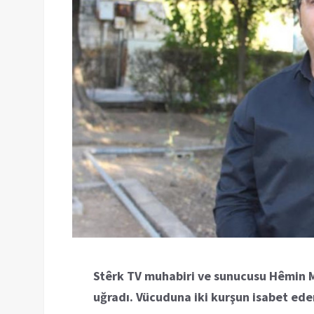
Stêrk TV muhabiri ve sunucusu Hêmin M
uğradı. Vücuduna iki kurşun isabet ed