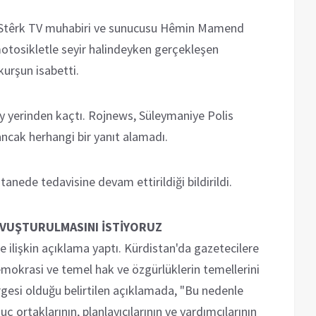
 Stêrk TV muhabiri ve sunucusu Hêmin Mamend
 motosikletle seyir halindeyken gerçekleşen
kurşun isabetti.
ay yerinden kaçtı. Rojnews, Süleymaniye Polis
ncak herhangi bir yanıt alamadı.
nede tedavisine devam ettirildiği bildirildi.
KAVUŞTURULMASINI İSTİYORUZ
ilişkin açıklama yaptı. Kürdistan'da gazetecilere
emokrasi ve temel hak ve özgürlüklerin temellerini
ergesi olduğu belirtilen açıklamada, "Bu nedenle
suç ortaklarının, planlayıcılarının ve yardımcılarının