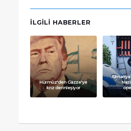
İLGILI HABERLER
Mayıs:
e faşizme
Almanya'
eleyi
Hürmüz'den Gazze'ye
Nazi
m
kriz derinleşiyor
ope