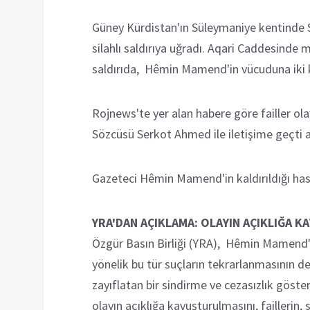
Güney Kürdistan'ın Süleymaniye kentinde
silahlı saldırıya uğradı. Aqari Caddesinde
saldırıda, Hêmin Mamend'in vücuduna iki 
Rojnews'te yer alan habere göre failler ol
Sözcüsü Serkot Ahmed ile iletişime geçti a
Gazeteci Hêmin Mamend'in kaldırıldığı hasta
YRA'DAN AÇIKLAMA: OLAYIN AÇIKLIĞA 
Özgür Basın Birliği (YRA), Hêmin Mamend'e 
yönelik bu tür suçların tekrarlanmasının d
zayıflatan bir sindirme ve cezasızlık göst
olayın açıklığa kavuşturulmasını, faillerin, 