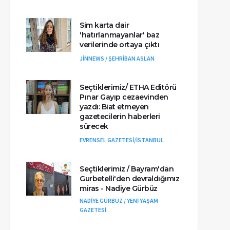
Sim karta dair
'hatırlanmayanlar' baz
verilerinde ortaya çıktı
JİNNEWS / ŞEHRİBAN ASLAN
Seçtiklerimiz/ ETHA Editörü
Pınar Gayıp cezaevinden
yazdı: Biat etmeyen
gazetecilerin haberleri
sürecek
EVRENSEL GAZETESİ/İSTANBUL
Seçtiklerimiz / Bayram'dan
Gurbetelli'den devraldığımız
miras - Nadiye Gürbüz
NADİYE GÜRBÜZ / YENİ YAŞAM
GAZETESİ