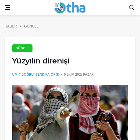
HABER
GÜNCEL
GÜNCEL
Yüzyılın direnişi
ÜMİT DOĞRU (SENDIKA.ORG)
5 EKIM 2025 PAZAR