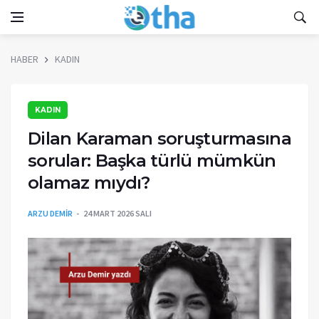
HABER
KADIN
KADIN
Dilan Karaman soruşturmasına
sorular: Başka türlü mümkün
olamaz mıydı?
ARZU DEMİR
24 MART 2026 SALI