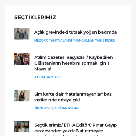
SEÇTIKLERIMIZ
Açlık grevindeki tutsak yoğun bakımda
MEZOPOTAMYA AJANSI / HAMDULLAH YAĞIZ KESEN
Atılım Gazetesi Başyazısı / Kaybedilen
Gülistanların hesabını sormak için 1
Mayıs'a!
ATILIM GAZETESİ
Sim karta dair 'hatırlanmayanlar' baz
verilerinde ortaya çıktı
JİNNEWS / ŞEHRİBAN ASLAN
Seçtiklerimiz/ ETHA Editörü Pınar Gayıp
cezaevinden yazdı: Biat etmeyen