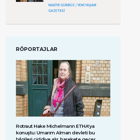
NADİYE GÜRBÜZ / YENİ YAŞAM
GAZETESİ
RÖPORTAJLAR
Rotraut Hake Michelmann ETHA'ya
konuştu: Umarım Alman devleti bu
bilgileri ciddiye alır, harekete geçer