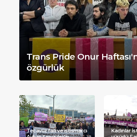
Trans Pride Onur Haftası'
özgürlük
Tecavüz faili ve istismarcı
Kadınlar İs
Ayhan Şengüler'in
yürüdü: Fai