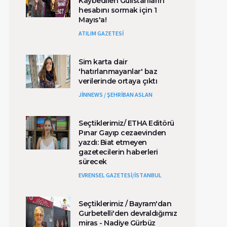
Kaybedilen Gülistanların
hesabını sormak için 1
Mayıs'a!
ATILIM GAZETESİ
Sim karta dair
'hatırlanmayanlar' baz
verilerinde ortaya çıktı
JİNNEWS / ŞEHRİBAN ASLAN
Seçtiklerimiz/ ETHA Editörü
Pınar Gayıp cezaevinden
yazdı: Biat etmeyen
gazetecilerin haberleri
sürecek
EVRENSEL GAZETESİ/İSTANBUL
Seçtiklerimiz / Bayram'dan
Gurbetelli'den devraldığımız
miras - Nadiye Gürbüz