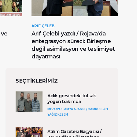
ARIF ÇELEBI
HÜSE
 ve
Arif Çelebi yazdı / Rojava'da
Hüs
entegrasyon süreci: Birleşme
ner
değil asimilasyon ve teslimiyet
dayatması
SEÇTIKLERIMIZ
Açlık grevindeki tutsak
yoğun bakımda
MEZOPOTAMYA AJANSI / HAMDULLAH
YAĞIZ KESEN
Atılım Gazetesi Başyazısı /