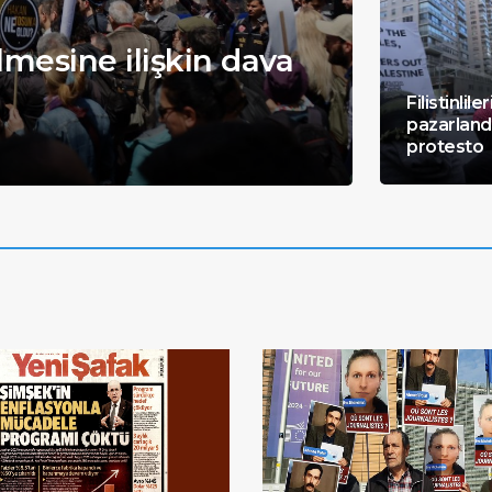
mesine ilişkin dava
Genç
empe
Filistinlile
pazarlandı
protesto