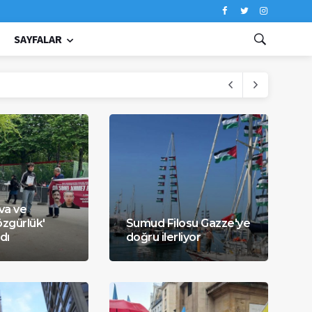
SAYFALAR
Eva ve
zgürlük'
Sumud Filosu Gazze'ye
dı
doğru ilerliyor