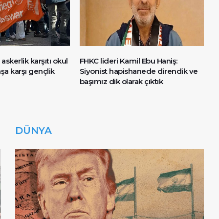
 askerlik karşıtı okul
FHKC lideri Kamil Ebu Haniş:
şa karşı gençlik
Siyonist hapishanede direndik ve
başımız dik olarak çıktık
DÜNYA