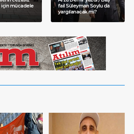
 için mücadele
fail Süleyman Soylu da
yargılanacak mı?