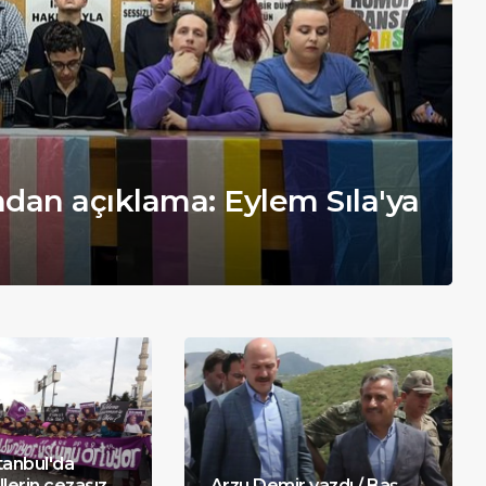
ndan açıklama: Eylem Sıla'ya
tanbul'da
llerin cezasız
Arzu Demir yazdı / Baş