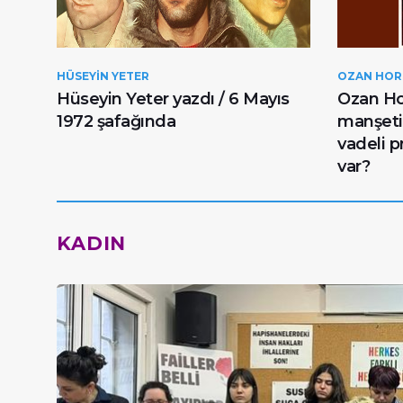
HÜSEYIN YETER
OZAN HO
nın
Hüseyin Yeter yazdı / 6 Mayıs
Ozan Hor
1972 şafağında
manşetin
vadeli 
var?
KADIN