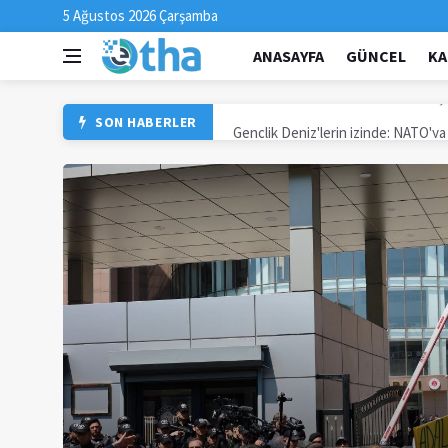
5 Ağustos 2026 Çarşamba
ANASAYFA
GÜNCEL
KA
Gençlik Deniz'lerin izinde: NATO'y
SON HABERLER
3 fidan İzmir'de anıldı: Denize karanf
Suruç katliamının faili İlyas Aydın i
Hakan Tosun davası: Adaleti mücade
Paris'te 'Eva ve Ahmet'e özgürlük' s
Hürmüz'den Gazze'ye kriz derinleş
DEM Parti, Taksim'deki polis işken
Devrimci gençler Denizler'i andı: 
Ajansımızın yeni sitesinin adresi: 
Hakan Tosun'un katledilmesine iliş