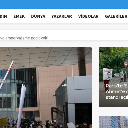
DIN
EMEK
DÜNYA
YAZARLAR
VIDEOLAR
GALERILER
a ve emperyalizme geçit yok!
iller bırakıldı
ade edilmiyor
lemiz ile sağlayacağız
tandı açıldı
Paris'te '
iyor
Ahmet'e ö
cesini Meclis gündemine taşıdı
standı açıl
Sözümüzdür, NATO toplantısını yaptırtmayacağız
https://etha57.com/
kin dava 8 Temmuz'a ertelendi